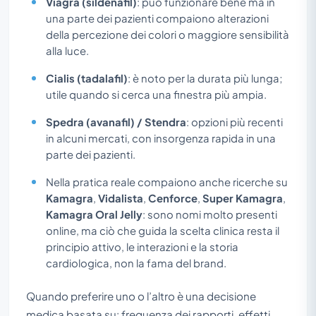
Viagra (sildenafil)
: può funzionare bene ma in
una parte dei pazienti compaiono alterazioni
della percezione dei colori o maggiore sensibilità
alla luce.
Cialis (tadalafil)
: è noto per la durata più lunga;
utile quando si cerca una finestra più ampia.
Spedra (avanafil) / Stendra
: opzioni più recenti
in alcuni mercati, con insorgenza rapida in una
parte dei pazienti.
Nella pratica reale compaiono anche ricerche su
Kamagra
,
Vidalista
,
Cenforce
,
Super Kamagra
,
Kamagra Oral Jelly
: sono nomi molto presenti
online, ma ciò che guida la scelta clinica resta il
principio attivo, le interazioni e la storia
cardiologica, non la fama del brand.
Quando preferire uno o l’altro è una decisione
medica basata su: frequenza dei rapporti, effetti