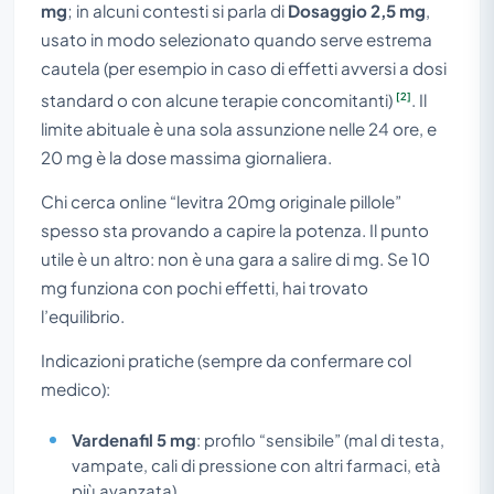
mg
; in alcuni contesti si parla di
Dosaggio 2,5 mg
,
usato in modo selezionato quando serve estrema
cautela (per esempio in caso di effetti avversi a dosi
[2]
standard o con alcune terapie concomitanti)
. Il
limite abituale è una sola assunzione nelle 24 ore, e
20 mg è la dose massima giornaliera.
Chi cerca online “levitra 20mg originale pillole”
spesso sta provando a capire la potenza. Il punto
utile è un altro: non è una gara a salire di mg. Se 10
mg funziona con pochi effetti, hai trovato
l’equilibrio.
Indicazioni pratiche (sempre da confermare col
medico):
Vardenafil 5 mg
: profilo “sensibile” (mal di testa,
vampate, cali di pressione con altri farmaci, età
più avanzata).