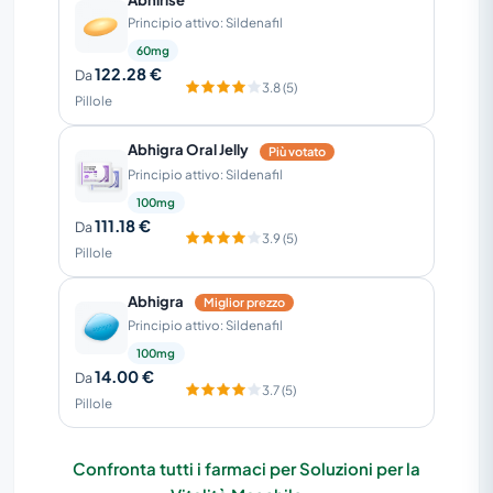
Principio attivo: Sildenafil
60mg
122.28 €
Da
3.8 (5)
Pillole
Abhigra Oral Jelly
Più votato
Principio attivo: Sildenafil
100mg
111.18 €
Da
3.9 (5)
Pillole
Abhigra
Miglior prezzo
Principio attivo: Sildenafil
100mg
14.00 €
Da
3.7 (5)
Pillole
Confronta tutti i farmaci per Soluzioni per la