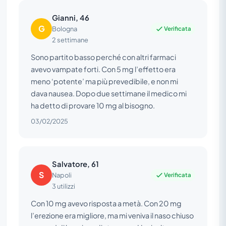
Gianni, 46
G
Verificata
Bologna
2 settimane
Sono partito basso perché con altri farmaci
avevo vampate forti. Con 5 mg l’effetto era
meno ‘potente’ ma più prevedibile, e non mi
dava nausea. Dopo due settimane il medico mi
ha detto di provare 10 mg al bisogno.
03/02/2025
Salvatore, 61
S
Verificata
Napoli
3 utilizzi
Con 10 mg avevo risposta a metà. Con 20 mg
l’erezione era migliore, ma mi veniva il naso chiuso