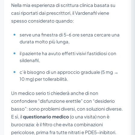
Nella mia esperienza di scrittura clinica basata su
casi riportati dai prescrittori, il Vardenafil viene
spesso considerato quando:
serve una finestra di 5–6 ore senza cercare una
durata molto più lunga,
il paziente ha avuto effetti visivi fastidiosi con
sildenafil,
c’è bisogno di un approccio graduale (5 mg →
10 mg) per tollerabilità.
Un medico serio ti chiederà anche di non
confondere “disfunzione erettile” con “desiderio
basso”: sono problemi diversi, con soluzioni diverse.
E sì, il
questionario medico
(o una visita) non è
burocrazia: è il filtro che evita combinazioni
pericolose, prima fra tutte nitrati e PDE5-inibitori.