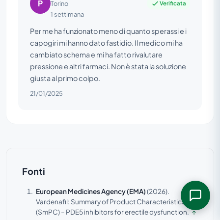
P
Verificata
Torino
1 settimana
Per me ha funzionato meno di quanto sperassi e i
capogiri mi hanno dato fastidio. Il medico mi ha
cambiato schema e mi ha fatto rivalutare
pressione e altri farmaci. Non è stata la soluzione
giusta al primo colpo.
21/01/2025
Fonti
European Medicines Agency (EMA)
(2026).
Vardenafil: Summary of Product Characteristics
(SmPC) – PDE5 inhibitors for erectile dysfunction.
↑