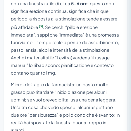
con una finestra utile di circa
5–6 ore
; questo non
significa erezione continua, significa che in quel
periodo la risposta alla stimolazione tende a essere
[3]
più affidabile
. Se cerchi “pillole erezione
immediata”, sappi che “immediata” è una promessa
fuorviante: il tempo reale dipende da assorbimento,
pasto, ansia, alcol e intensità della stimolazione.
Anche i materiali stile “Levitra( vardenafil ) usage
manual” lo ribadiscono: pianificazione e contesto
contano quanto i mg.
Micro-dettaglio da farmacista: un pasto molto
grasso può ritardare l’inizio d’azione per alcuni
uomini; se vuoi prevedibilità, usa una cena leggera.
Un’altra cosa che vedo spesso: alcuni aspettano
due ore “per sicurezza” e poi dicono che è svanito; in
realtà hai spostato la finestra buona troppo in
avanti.