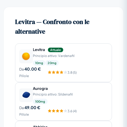
Levitra — Confronto con le
alternative
Levitra
Attuale
Principio attivo: Vardenafil
10mg
20mg
40.00 €
Da
3.8 (5)
Pillole
Aurogra
Principio attivo: Sildenafil
100mg
49.00 €
Da
3.6 (4)
Pillole
Abhirise