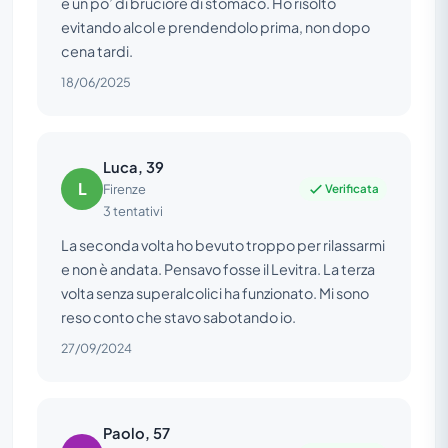
e un po’ di bruciore di stomaco. Ho risolto
evitando alcol e prendendolo prima, non dopo
cena tardi.
18/06/2025
Luca, 39
L
Verificata
Firenze
3 tentativi
La seconda volta ho bevuto troppo per rilassarmi
e non è andata. Pensavo fosse il Levitra. La terza
volta senza superalcolici ha funzionato. Mi sono
reso conto che stavo sabotando io.
27/09/2024
Paolo, 57