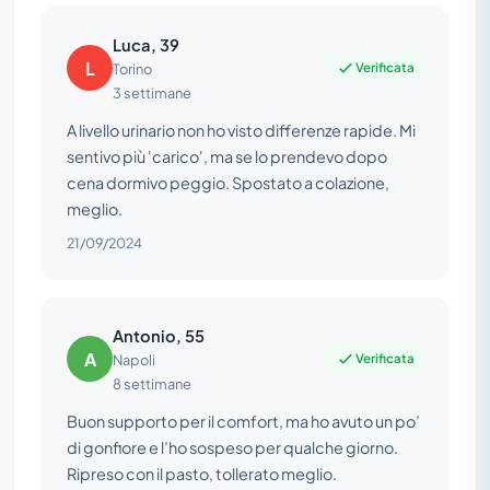
Luca, 39
L
Verificata
Torino
3 settimane
A livello urinario non ho visto differenze rapide. Mi
sentivo più 'carico', ma se lo prendevo dopo
cena dormivo peggio. Spostato a colazione,
meglio.
21/09/2024
Antonio, 55
A
Verificata
Napoli
8 settimane
Buon supporto per il comfort, ma ho avuto un po’
di gonfiore e l’ho sospeso per qualche giorno.
Ripreso con il pasto, tollerato meglio.