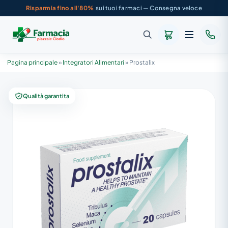
Risparmia fino all'80%
sui tuoi farmaci — Consegna veloce
Pagina principale
»
Integratori Alimentari
»
Prostalix
Qualità garantita