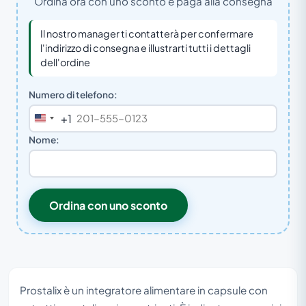
Ordina ora con uno sconto e paga alla consegna
Il nostro manager ti contatterà per confermare
l'indirizzo di consegna e illustrarti tutti i dettagli
dell'ordine
Numero di telefono:
+1
United
States
Nome:
+1
Ordina con uno sconto
Prostalix è un integratore alimentare in capsule con