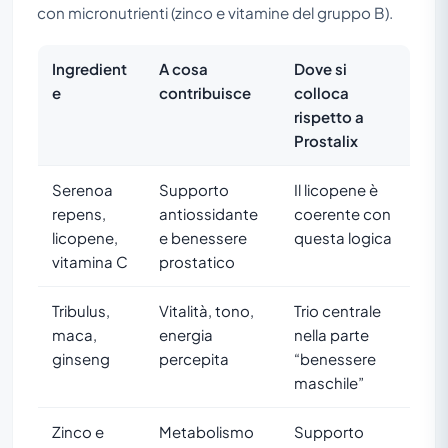
con micronutrienti (zinco e vitamine del gruppo B).
Ingredient
A cosa
Dove si
e
contribuisce
colloca
rispetto a
Prostalix
Serenoa
Supporto
Il licopene è
repens,
antiossidante
coerente con
licopene,
e benessere
questa logica
vitamina C
prostatico
Tribulus,
Vitalità, tono,
Trio centrale
maca,
energia
nella parte
ginseng
percepita
“benessere
maschile”
Zinco e
Metabolismo
Supporto