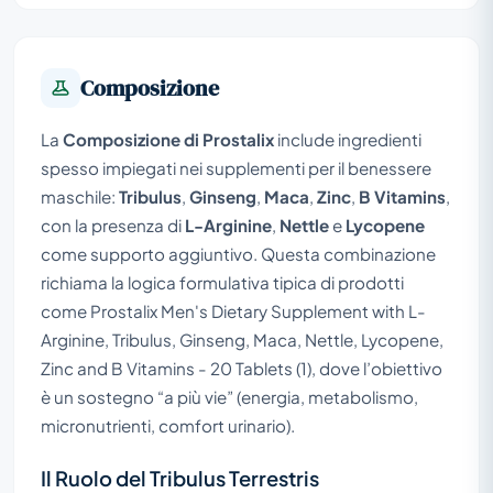
Composizione
La
Composizione di Prostalix
include ingredienti
spesso impiegati nei supplementi per il benessere
maschile:
Tribulus
,
Ginseng
,
Maca
,
Zinc
,
B Vitamins
,
con la presenza di
L-Arginine
,
Nettle
e
Lycopene
come supporto aggiuntivo. Questa combinazione
richiama la logica formulativa tipica di prodotti
come
Prostalix Men's Dietary Supplement with L-
Arginine, Tribulus, Ginseng, Maca, Nettle, Lycopene,
Zinc and B Vitamins - 20 Tablets (1)
, dove l’obiettivo
è un sostegno “a più vie” (energia, metabolismo,
micronutrienti, comfort urinario).
Il Ruolo del Tribulus Terrestris