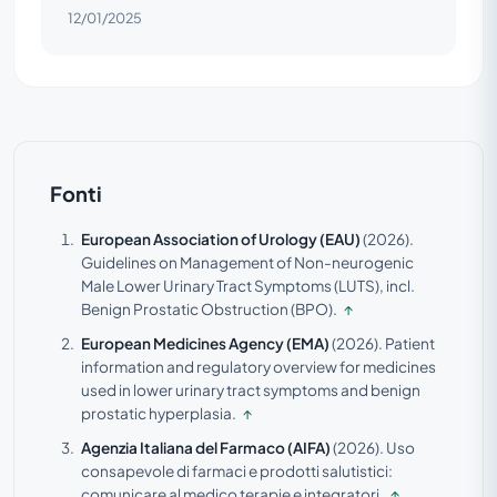
12/01/2025
Fonti
European Association of Urology (EAU)
(2026).
Guidelines on Management of Non-neurogenic
Male Lower Urinary Tract Symptoms (LUTS), incl.
Benign Prostatic Obstruction (BPO).
↑
European Medicines Agency (EMA)
(2026).
Patient
information and regulatory overview for medicines
used in lower urinary tract symptoms and benign
prostatic hyperplasia.
↑
Agenzia Italiana del Farmaco (AIFA)
(2026).
Uso
consapevole di farmaci e prodotti salutistici:
comunicare al medico terapie e integratori.
↑