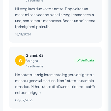
6 settimane
Mi svegliavo due volte a notte. Dopo circa un
mese mi sono accorto che i risvegli erano scesi a
uno, non sempre ma spesso. Bocca un po’ secca
i primi giorni, poi nulla.
18/11/2024
Gianni, 62
G
Verificata
Bologna
4 settimane
Ho notato un miglioramento leggero del getto e
meno urgenza al mattino. Non è stato un cambio
drastico. Mi ha aiutato di più anche ridurre il caffè
nel pomeriggio.
06/02/2025