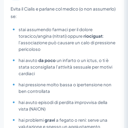
Evita il Cialis e parlane col medico (o non assumerlo)
se:
stai assumendo farmaci per il dolore
toracico/angina (nitrati) oppure
riociguat
:
l’associazione può causare un calo di pressione
pericoloso
hai avuto
da poco
un infarto o un ictus, o ti è
stata sconsigliata l’attività sessuale per motivi
cardiaci
hai pressione molto bassa o ipertensione non
ben controllata
hai avuto episodi di perdita improvvisa della
vista (NAION)
hai problemi
gravi
a fegato o reni: serve una
valutazione e spesso un aggiustamento