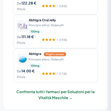
122.28 €
Da
3.8 (5)
Pillole
Abhigra Oral Jelly
Principio attivo: Sildenafil
100mg
111.18 €
Da
3.9 (5)
Pillole
Abhigra
Miglior prezzo
Principio attivo: Sildenafil
100mg
14.00 €
Da
3.7 (5)
Pillole
Confronta tutti i farmaci per Soluzioni per la
Vitalità Maschile →