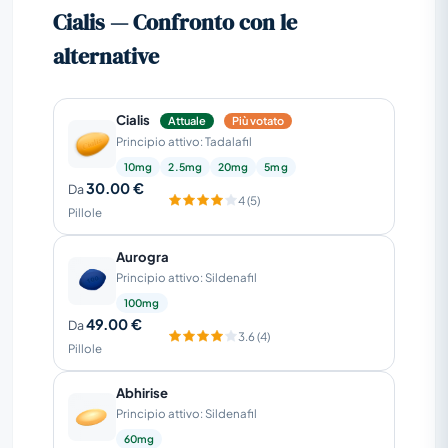
Cialis — Confronto con le
alternative
Cialis
Attuale
Più votato
Principio attivo: Tadalafil
10mg
2.5mg
20mg
5mg
30.00 €
Da
4 (5)
Pillole
Aurogra
Principio attivo: Sildenafil
100mg
49.00 €
Da
3.6 (4)
Pillole
Abhirise
Principio attivo: Sildenafil
60mg