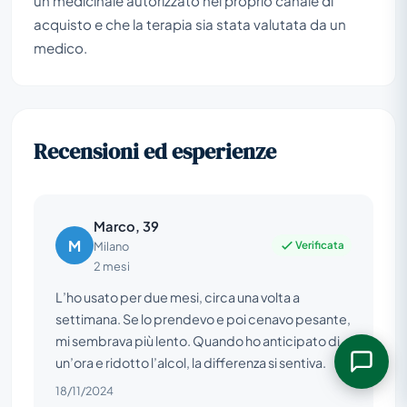
un medicinale autorizzato nel proprio canale di
acquisto e che la terapia sia stata valutata da un
medico.
Recensioni ed esperienze
Marco, 39
M
Verificata
Milano
2 mesi
L’ho usato per due mesi, circa una volta a
settimana. Se lo prendevo e poi cenavo pesante,
mi sembrava più lento. Quando ho anticipato di
un’ora e ridotto l’alcol, la differenza si sentiva.
18/11/2024